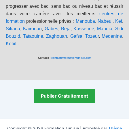
progresser avec bac, sans bac ou niveau bac et réussir
dans votre carrière avec les meilleurs
centres de
formation
professionnelle privés :
Manouba
,
Nabeul
,
Kef
,
Siliana
,
Kairouan
,
Gabes
,
Beja
,
Kasserine
,
Mahdia
,
Sidi
Bouzid
,
Tataouine
,
Zaghouan
,
Gafsa
,
Tozeur
,
Medenine
,
Kebili
.
Contact :
contact@formationtunisie.com
Publier Gratuitement
Copyright © 2026 Formation Tunisie | Propulsé par
Thème