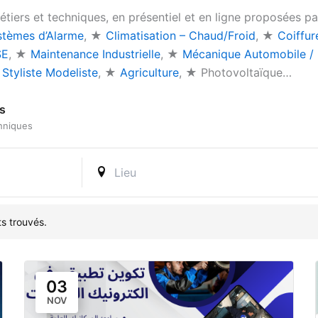
tiers et techniques, en présentiel et en ligne proposées p
stèmes d’Alarme
, ★
Climatisation – Chaud/Froid
, ★
Coiffur
SE
, ★
Maintenance Industrielle
, ★
Mécanique Automobile /
★
Styliste Modeliste
, ★
Agriculture
, ★ Photovoltaïque…
s
hniques
s trouvés.
03
NOV