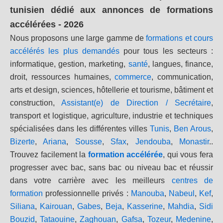
tunisien dédié aux annonces de formations
accélérées - 2026
Nous proposons une large gamme de
formations et cours
accélérés les plus demandés
pour tous les secteurs :
informatique, gestion, marketing,
santé
, langues, finance,
droit, ressources humaines,
commerce
, communication,
arts et design, sciences, hôtellerie et tourisme, bâtiment et
construction,
Assistant(e) de Direction / Secrétaire
,
transport et logistique, agriculture, industrie et techniques
spécialisées dans les différentes villes
Tunis
,
Ben Arous
,
Bizerte
,
Ariana
,
Sousse
,
Sfax
,
Jendouba
,
Monastir
..
Trouvez facilement la
formation accélérée
, qui vous fera
progresser avec bac, sans bac ou niveau bac et réussir
dans votre carrière avec les meilleurs
centres de
formation
professionnelle privés :
Manouba
,
Nabeul
,
Kef
,
Siliana
,
Kairouan
,
Gabes
,
Beja
,
Kasserine
,
Mahdia
,
Sidi
Bouzid
,
Tataouine
,
Zaghouan
,
Gafsa
,
Tozeur
,
Medenine
,