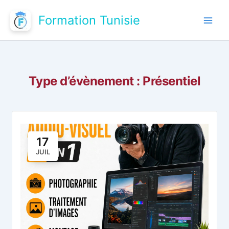
Aller
Formation Tunisie
au
contenu
Type d’évènement :
Présentiel
17
JUIL