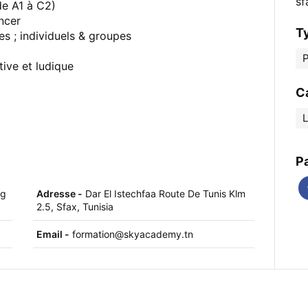
sf
de A1 à C2)
ncer
T
es ; individuels & groupes
P
tive et ludique
C
P
ng
Adresse -
Dar El Istechfaa Route De Tunis Klm
2.5, Sfax, Tunisia
Email -
formation@skyacademy.tn