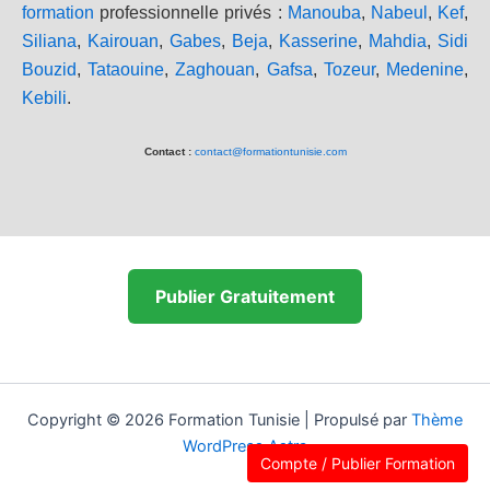
formation
professionnelle privés :
Manouba
,
Nabeul
,
Kef
,
Siliana
,
Kairouan
,
Gabes
,
Beja
,
Kasserine
,
Mahdia
,
Sidi
Bouzid
,
Tataouine
,
Zaghouan
,
Gafsa
,
Tozeur
,
Medenine
,
Kebili
.
Contact :
contact@formationtunisie.com
Publier Gratuitement
Copyright © 2026 Formation Tunisie | Propulsé par
Thème
WordPress Astra
Compte / Publier Formation