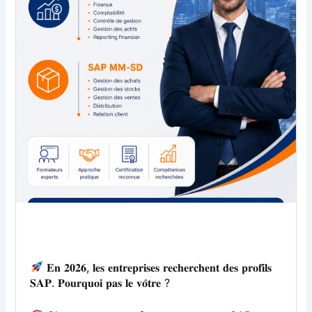
𝐄𝐧 𝟐𝟎𝟐𝟔, 𝐥𝐞𝐬 𝐞𝐧𝐭𝐫𝐞𝐩𝐫𝐢𝐬𝐞𝐬 𝐫𝐞𝐜𝐡𝐞𝐫𝐜𝐡𝐞𝐧𝐭 𝐝𝐞𝐬 𝐩𝐫𝐨𝐟𝐢𝐥𝐬
𝐒𝐀𝐏. 𝐏𝐨𝐮𝐫𝐪𝐮𝐨𝐢 𝐩𝐚𝐬 𝐥𝐞 𝐯𝐨̂𝐭𝐫𝐞 ?